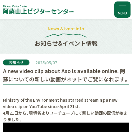
M
t
.
A
s
o
V
i
s
i
t
o
r
C
e
n
t
e
r
News & Ivent Info
お知らせ&イベント情報
お知らせ
2025/05/07
A new video clip about Aso is available online. 阿
蘇についての新しい動画がネットでご覧になれます。
Ministry of the Environment has started streaming a new
video clip on YouTube since April 21st.
4月21日から、環境省よりユーチューブにて新しい動画の配信が始ま
りました。